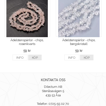
Ädelstenspärlor - chips,
Ädelstenspärlor - chips,
rosenkvarts
bergskristall
59 kr
59 kr
INFO
KÖP
INFO
KÖP
KONTAKTA OSS
Dilectum AB
Stenåsavägen 5
439 53 Åsa
Telefon: 0725-55 02 70