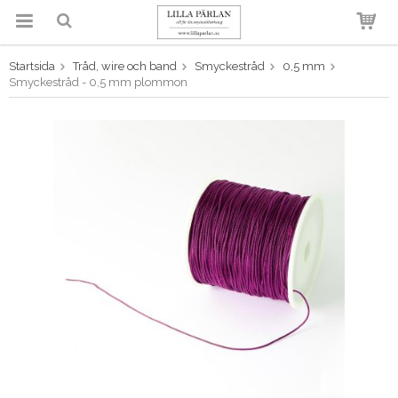
Startsida
Tråd, wire och band
Smyckestråd
0,5 mm
Produkten har blivit tillagd i
Smyckestråd - 0,5 mm plommon
varukorgen