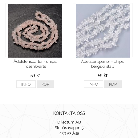
Ädelstenspärlor - chips,
Ädelstenspärlor - chips,
rosenkvarts
bergskristall
59 kr
59 kr
INFO
KÖP
INFO
KÖP
KONTAKTA OSS
Dilectum AB
Stenåsavägen 5
439 53 Åsa