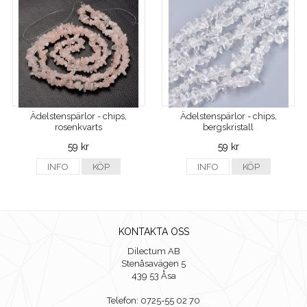
Ädelstenspärlor - chips,
Ädelstenspärlor - chips,
rosenkvarts
bergskristall
59 kr
59 kr
INFO
KÖP
INFO
KÖP
KONTAKTA OSS
Dilectum AB
Stenåsavägen 5
439 53 Åsa
Telefon: 0725-55 02 70