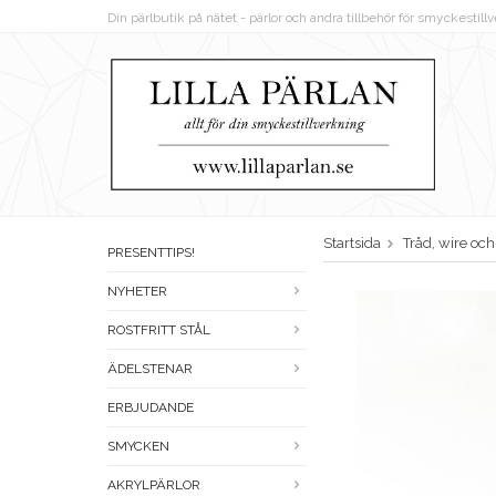
Din pärlbutik på nätet - pärlor och andra tillbehör för smyckestil
Startsida
Tråd, wire oc
PRESENTTIPS!
NYHETER
ROSTFRITT STÅL
ÄDELSTENAR
ERBJUDANDE
SMYCKEN
AKRYLPÄRLOR