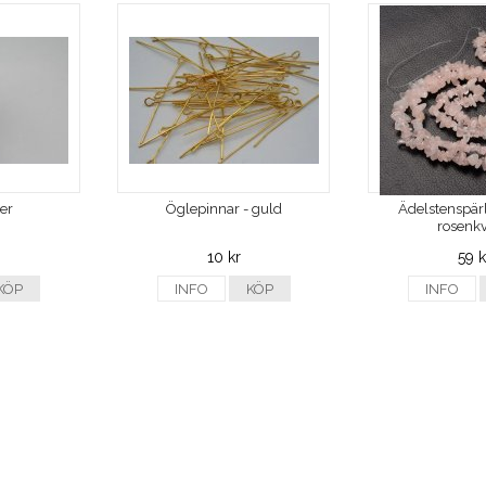
ver
Öglepinnar - guld
Ädelstenspärl
rosenkv
10 kr
59 k
KÖP
INFO
KÖP
INFO