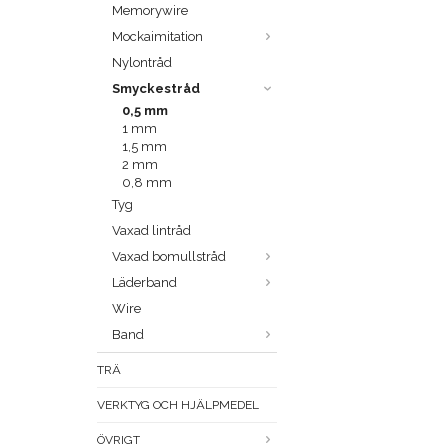
Memorywire
Mockaimitation
Nylontråd
Smyckestråd
0,5 mm
1 mm
1,5 mm
2 mm
0,8 mm
Tyg
Vaxad lintråd
Vaxad bomullstråd
Läderband
Wire
Band
TRÄ
VERKTYG OCH HJÄLPMEDEL
ÖVRIGT