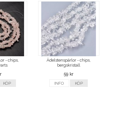
or - chips,
Ädelstenspärlor - chips,
arts
bergskristall
r
59 kr
KÖP
INFO
KÖP