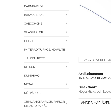
BARNPÄRLOR
BASMATERIAL
CABOCHONS
GLASPÄRLOR
HEISHI
IMITERAD TURKOS, HOWLITE
JUL OCH RÖTT
LÄGG I ÖNSKELIST
KEDJOR
Artikelnummer:
KUMIHIMO
TRAD-SMYCKE-MORK
METALL
Direktlänk:
Högerklicka och kopi
NÖTPÄRLOR
ORMLÄNKSPÄRLOR, PÄRLOR
ANDRA HAR ÄVEN
MED STORA HÅL