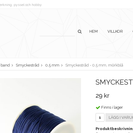
lverkning, pyssel och hobby
HEM
VILLKOR
h band
Smyckestråd
0,5 mm
Smyckestråd - 0,5 mm, mörkblå
SMYCKESTR
29 kr
Finns i lager
LÄGG I VARU
Produktbeskrivnin