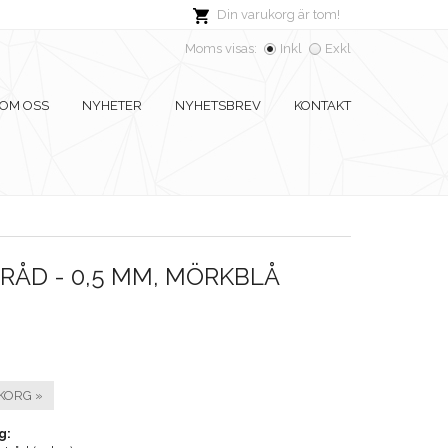
Din varukorg är tom!
Moms visas:
Inkl
Exkl
OM OSS
NYHETER
NYHETSBREV
KONTAKT
ÅD - 0,5 MM, MÖRKBLÅ
KORG »
g: