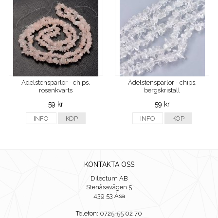
Ädelstenspärlor - chips,
Ädelstenspärlor - chips,
rosenkvarts
bergskristall
59 kr
59 kr
INFO
KÖP
INFO
KÖP
KONTAKTA OSS
Dilectum AB
Stenåsavägen 5
439 53 Åsa
Telefon: 0725-55 02 70