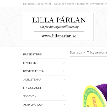
Din pärlbutik på nätet - pärlor och andra tillbehör för smyckestil
Startsida
Tråd, wire oc
PRESENTTIPS!
NYHETER
ROSTFRITT STÅL
ÄDELSTENAR
ERBJUDANDE
SMYCKEN
AKRYLPÄRLOR