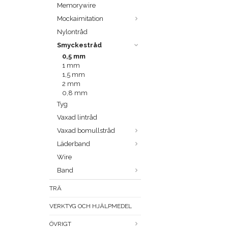
Memorywire
Mockaimitation
Nylontråd
Smyckestråd
0,5 mm
1 mm
1,5 mm
2 mm
0,8 mm
Tyg
Vaxad lintråd
Vaxad bomullstråd
Läderband
Wire
Band
TRÄ
VERKTYG OCH HJÄLPMEDEL
ÖVRIGT