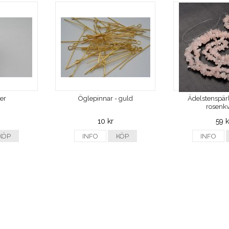
ver
Öglepinnar - guld
Ädelstenspärl
rosenkv
10 kr
59 k
KÖP
INFO
KÖP
INFO