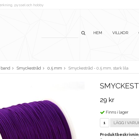
lverkning, pyssel och hobby
HEM
VILLKOR
h band
Smyckestråd
0,5 mm
Smyckestråd - 0,5 mm, stark lila
SMYCKESTR
29 kr
Finns i lager
LÄGG I VARU
Produktbeskrivnin