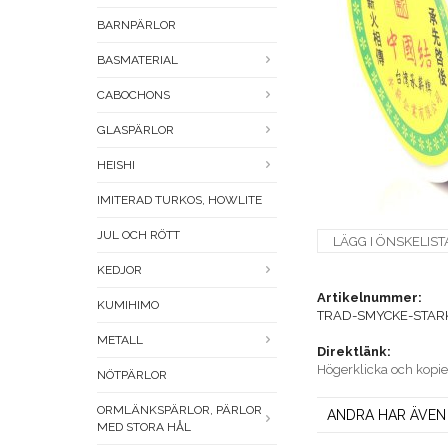
BARNPÄRLOR
BASMATERIAL
CABOCHONS
GLASPÄRLOR
HEISHI
IMITERAD TURKOS, HOWLITE
JUL OCH RÖTT
LÄGG I ÖNSKELIST
KEDJOR
Artikelnummer:
KUMIHIMO
TRAD-SMYCKE-STARK 
METALL
Direktlänk:
Högerklicka och kopi
NÖTPÄRLOR
ORMLÄNKSPÄRLOR, PÄRLOR
ANDRA HAR ÄVEN
MED STORA HÅL