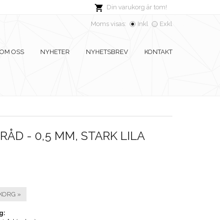
Din varukorg är tom!
Moms visas:
Inkl
Exkl
OM OSS
NYHETER
NYHETSBREV
KONTAKT
ÅD - 0,5 MM, STARK LILA
KORG »
g: