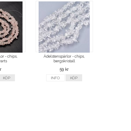
or - chips,
Ädelstenspärlor - chips,
arts
bergskristall
r
59 kr
KÖP
INFO
KÖP