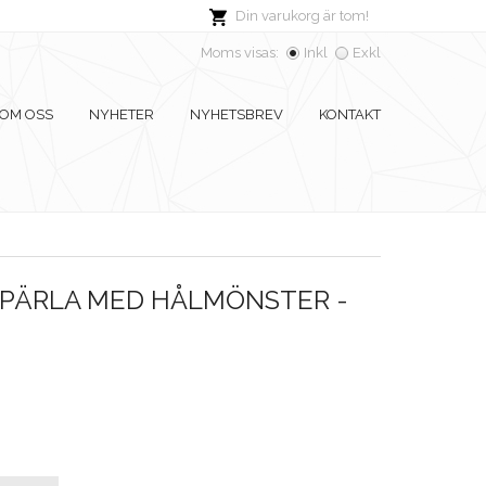
Din varukorg är tom!
Moms visas:
Inkl
Exkl
OM OSS
NYHETER
NYHETSBREV
KONTAKT
PÄRLA MED HÅLMÖNSTER -