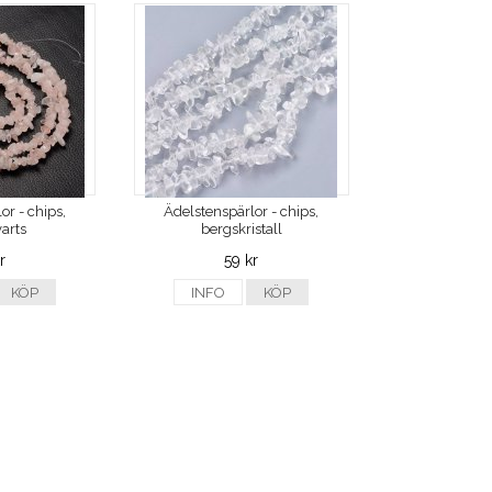
or - chips,
Ädelstenspärlor - chips,
arts
bergskristall
r
59 kr
KÖP
INFO
KÖP