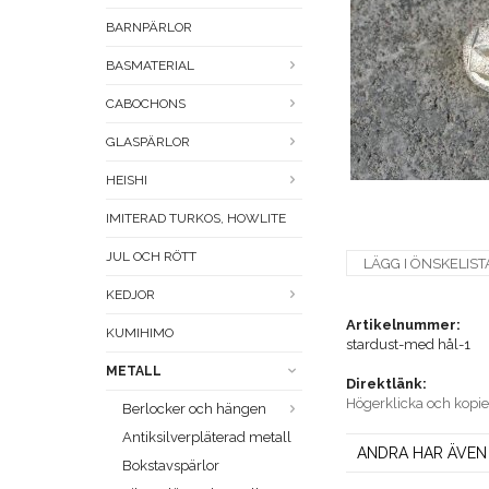
BARNPÄRLOR
BASMATERIAL
CABOCHONS
GLASPÄRLOR
HEISHI
IMITERAD TURKOS, HOWLITE
JUL OCH RÖTT
LÄGG I ÖNSKELIST
KEDJOR
Artikelnummer:
KUMIHIMO
stardust-med hål-1
METALL
Direktlänk:
Högerklicka och kopi
Berlocker och hängen
Antiksilverpläterad metall
ANDRA HAR ÄVEN
Bokstavspärlor