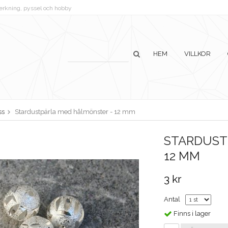
lverkning, pyssel och hobby
HEM
VILLKOR
ss
Stardustpärla med hålmönster - 12 mm
STARDUST
12 MM
3 kr
Antal
Finns i lager