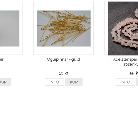
ver
Öglepinnar - guld
Ädelstenspärl
rosenkv
10 kr
59 k
KÖP
INFO
KÖP
INFO