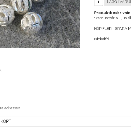
LÄGG I VARU
Produktbeskrivnin
Stardustpärla i ljus s
KÖP FLER - SPARA ME
Nickelfri
A
era adressen
 KÖPT