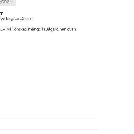
KORG »
g:
ilverfärg, ca 12 mm
R, välj önskad mängd i rullgardinen ovan