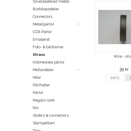
Silverpläterad metall
Budskapsdelar
Connectors
Metallpärlor
CCB-Pärlor
Emaljerat
Foto- & bildramar
Strass
Wire - sil
Indonesiska pärlor
39 kr
Mellandelar
Nitar
INFO
Pärlhattar
Pärlor
Regaliz-look
Rör
Sliders & connectors
Stämpelbart
Tags