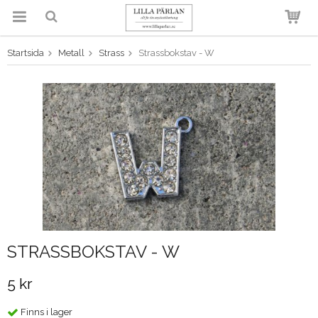
Startsida
Metall
Strass
Strassbokstav - W
Produkten har blivit tillagd i
varukorgen
STRASSBOKSTAV - W
5 kr
Finns i lager