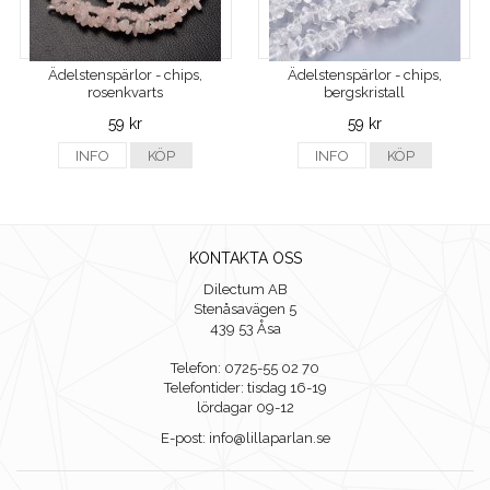
Ädelstenspärlor - chips,
Ädelstenspärlor - chips,
rosenkvarts
bergskristall
59 kr
59 kr
INFO
KÖP
INFO
KÖP
KONTAKTA OSS
Dilectum AB
Stenåsavägen 5
439 53 Åsa
Telefon: 0725-55 02 70
Telefontider: tisdag 16-19
lördagar 09-12
E-post: info@lillaparlan.se