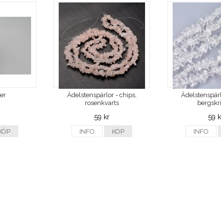
ver
Ädelstenspärlor - chips,
Ädelstenspärl
rosenkvarts
bergskri
59 kr
59 k
KÖP
INFO
KÖP
INFO