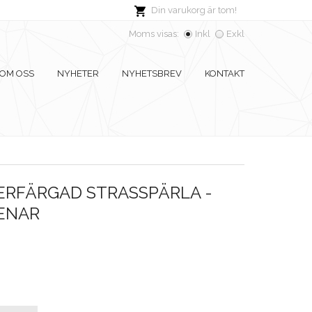
Din varukorg är tom!
Moms visas:
Inkl
Exkl
OM OSS
NYHETER
NYHETSBREV
KONTAKT
ERFÄRGAD STRASSPÄRLA -
ENAR