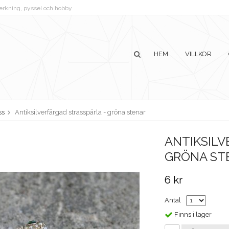
lverkning, pyssel och hobby
HEM
VILLKOR
ss
Antiksilverfärgad strasspärla - gröna stenar
ANTIKSILV
GRÖNA ST
6 kr
Antal
Finns i lager