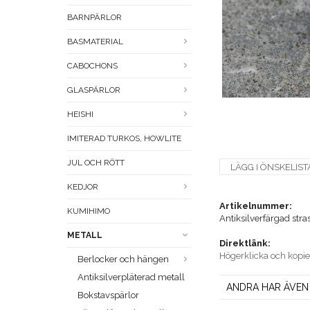
BARNPÄRLOR
BASMATERIAL
CABOCHONS
GLASPÄRLOR
HEISHI
IMITERAD TURKOS, HOWLITE
JUL OCH RÖTT
LÄGG I ÖNSKELIST
KEDJOR
Artikelnummer:
KUMIHIMO
Antiksilverfärgad str
METALL
Direktlänk:
Högerklicka och kopi
Berlocker och hängen
Antiksilverpläterad metall
ANDRA HAR ÄVEN
Bokstavspärlor