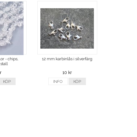
or - chips,
12 mm karbinlås i silverfärg
stall
r
10 kr
KÖP
INFO
KÖP