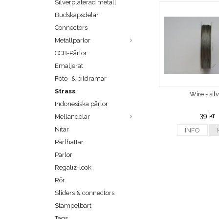
Silverpläterad metall
Budskapsdelar
Connectors
Metallpärlor
CCB-Pärlor
Emaljerat
Foto- & bildramar
Strass
Wire - sil
Indonesiska pärlor
39 kr
Mellandelar
Nitar
INFO
Pärlhattar
Pärlor
Regaliz-look
Rör
Sliders & connectors
Stämpelbart
Tags