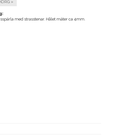
KORG »
g:
rasspärla med strasstenar. Hålet mäter ca 4mm.