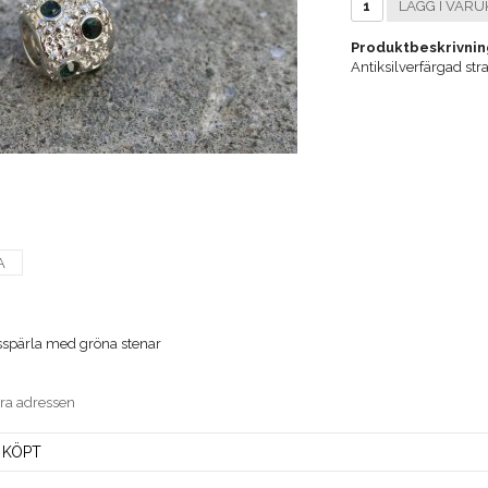
LÄGG I VARU
Produktbeskrivnin
Antiksilverfärgad st
A
asspärla med gröna stenar
era adressen
 KÖPT