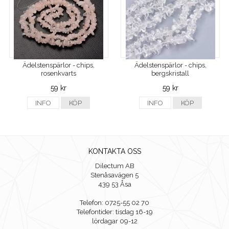
Ädelstenspärlor - chips,
Ädelstenspärlor - chips,
rosenkvarts
bergskristall
59 kr
59 kr
INFO
KÖP
INFO
KÖP
KONTAKTA OSS
Dilectum AB
Stenåsavägen 5
439 53 Åsa
Telefon: 0725-55 02 70
Telefontider: tisdag 16-19
lördagar 09-12