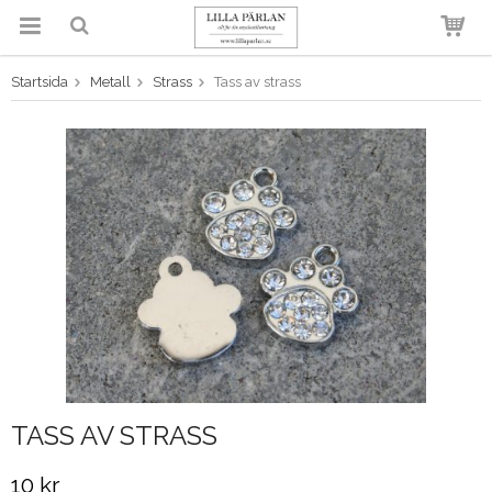
Startsida
Metall
Strass
Tass av strass
Produkten har blivit tillagd i
varukorgen
TASS AV STRASS
10 kr