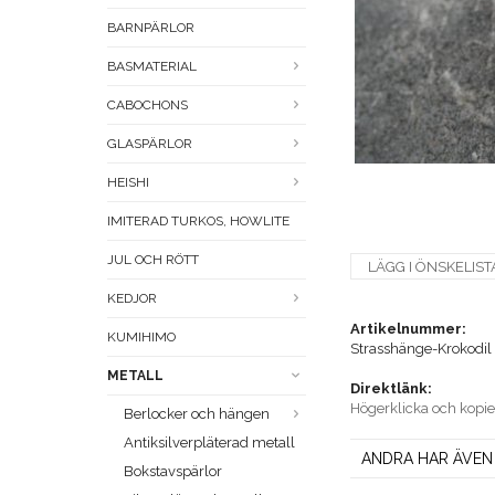
BARNPÄRLOR
BASMATERIAL
CABOCHONS
GLASPÄRLOR
HEISHI
IMITERAD TURKOS, HOWLITE
JUL OCH RÖTT
LÄGG I ÖNSKELIST
KEDJOR
Artikelnummer:
KUMIHIMO
Strasshänge-Krokodil
METALL
Direktlänk:
Högerklicka och kopi
Berlocker och hängen
Antiksilverpläterad metall
ANDRA HAR ÄVEN
Bokstavspärlor