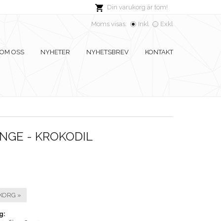
Din varukorg är tom!
Moms visas:
Inkl
Exkl
OM OSS
NYHETER
NYHETSBREV
KONTAKT
NGE - KROKODIL
KORG »
g: