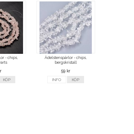
or - chips,
Ädelstenspärlor - chips,
arts
bergskristall
r
59 kr
KÖP
INFO
KÖP