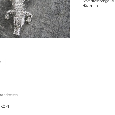
Stort strasshänge i 
Hål: 3mm
A
era adressen
 KÖPT