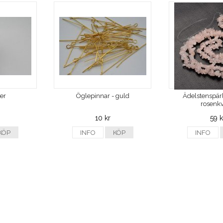
ver
Öglepinnar - guld
Ädelstenspärl
rosenkv
10 kr
59 k
KÖP
INFO
KÖP
INFO