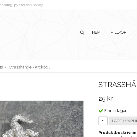
lverkning, pyssel och hobby
HEM
VILLKOR
ss
Strasshänge - Krokodil
STRASSHÄ
25 kr
Finns i lager
LÄGG I VARU
Produktbeskrivnin