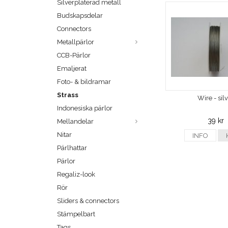
Silverpläterad metall
Budskapsdelar
Connectors
Metallpärlor
CCB-Pärlor
Emaljerat
Foto- & bildramar
Strass
Wire - sil
Indonesiska pärlor
39 kr
Mellandelar
Nitar
INFO
Pärlhattar
Pärlor
Regaliz-look
Rör
Sliders & connectors
Stämpelbart
Tags