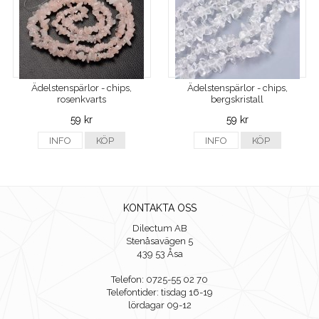
Ädelstenspärlor - chips,
Ädelstenspärlor - chips,
rosenkvarts
bergskristall
59 kr
59 kr
INFO
KÖP
INFO
KÖP
KONTAKTA OSS
Dilectum AB
Stenåsavägen 5
439 53 Åsa
Telefon: 0725-55 02 70
Telefontider: tisdag 16-19
lördagar 09-12