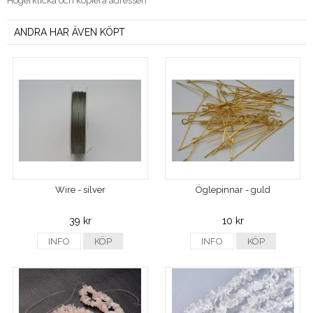
Högerklicka och kopiera adressen
ANDRA HAR ÄVEN KÖPT
Wire - silver
Öglepinnar - guld
39 kr
10 kr
INFO
KÖP
INFO
KÖP