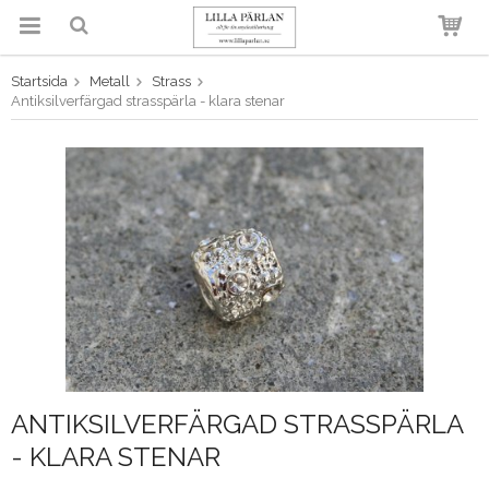
Startsida
Metall
Strass
Produkten har blivit tillagd i
Antiksilverfärgad strasspärla - klara stenar
varukorgen
ANTIKSILVERFÄRGAD STRASSPÄRLA
- KLARA STENAR