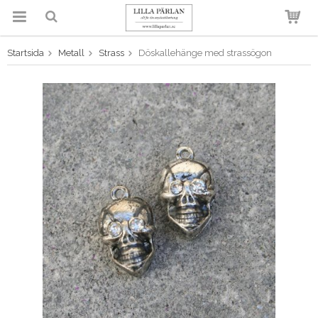
Startsida
Metall
Strass
Döskallehänge med strassögon
Produkten har blivit tillagd i
varukorgen