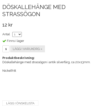
DÖSKALLEHÄNGE MED
STRASSÖGON
12 kr
Antal
Finns i lager
LÄGG I VARUKORG »
Produktbeskrivning:
Döskallehänge med strassögon i antik silverfärg, ca 20x13mm.
Nickelfritt
LÄGG I ÖNSKELISTA