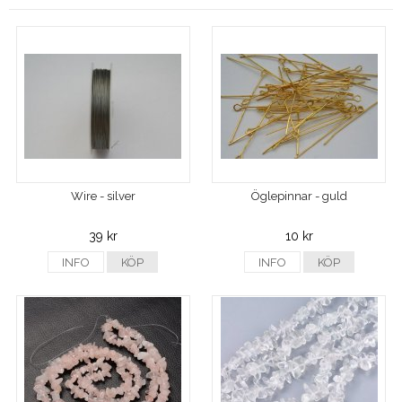
Wire - silver
Öglepinnar - guld
39 kr
10 kr
INFO
KÖP
INFO
KÖP