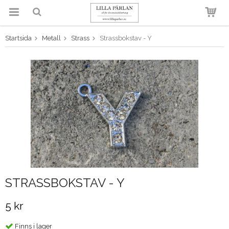
Startsida
Metall
Strass
Strassbokstav - Y
Produkten har blivit tillagd i
varukorgen
STRASSBOKSTAV - Y
5 kr
Finns i lager