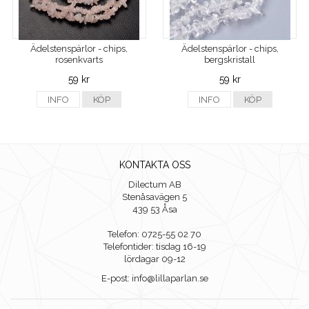
Ädelstenspärlor - chips,
Ädelstenspärlor - chips,
rosenkvarts
bergskristall
59 kr
59 kr
INFO
KÖP
INFO
KÖP
KONTAKTA OSS
Dilectum AB
Stenåsavägen 5
439 53 Åsa
Telefon: 0725-55 02 70
Telefontider: tisdag 16-19
lördagar 09-12
E-post: info@lillaparlan.se