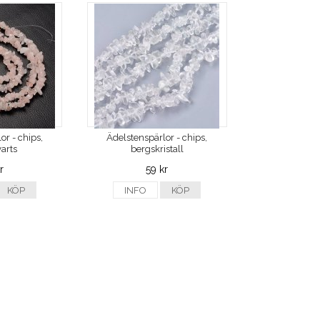
or - chips,
Ädelstenspärlor - chips,
arts
bergskristall
r
59 kr
KÖP
INFO
KÖP