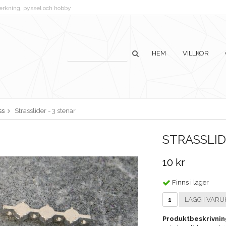
lverkning, pyssel och hobby
HEM
VILLKOR
ss
Strasslider - 3 stenar
STRASSLID
10 kr
Finns i lager
LÄGG I VARU
Produktbeskrivnin