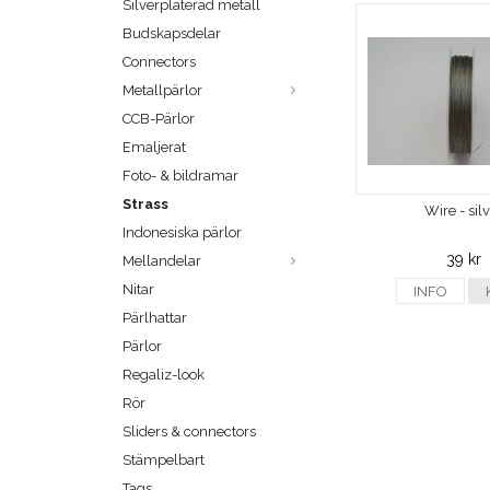
Silverpläterad metall
Budskapsdelar
Connectors
Metallpärlor
CCB-Pärlor
Emaljerat
Foto- & bildramar
Strass
Wire - sil
Indonesiska pärlor
39 kr
Mellandelar
Nitar
INFO
Pärlhattar
Pärlor
Regaliz-look
Rör
Sliders & connectors
Stämpelbart
Tags