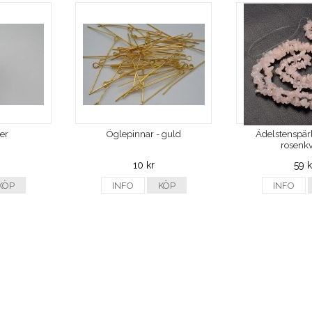
ver
Öglepinnar - guld
Ädelstenspärl
rosenkv
10 kr
59 k
KÖP
INFO
KÖP
INFO