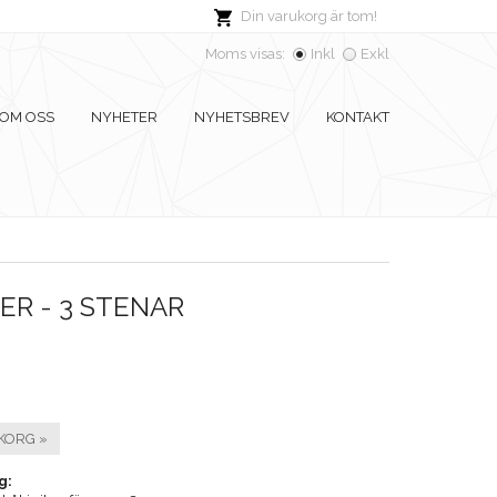
Din varukorg är tom!
Moms visas:
Inkl
Exkl
OM OSS
NYHETER
NYHETSBREV
KONTAKT
ER - 3 STENAR
KORG »
g: