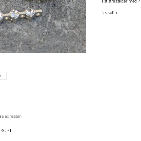
1 st strasslider med 4
Nickelfri
A
era adressen
 KÖPT