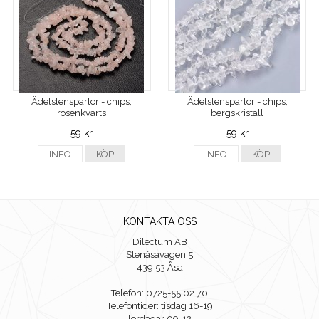
Ädelstenspärlor - chips,
Ädelstenspärlor - chips,
rosenkvarts
bergskristall
59 kr
59 kr
INFO
KÖP
INFO
KÖP
KONTAKTA OSS
Dilectum AB
Stenåsavägen 5
439 53 Åsa
Telefon: 0725-55 02 70
Telefontider: tisdag 16-19
lördagar 09-12