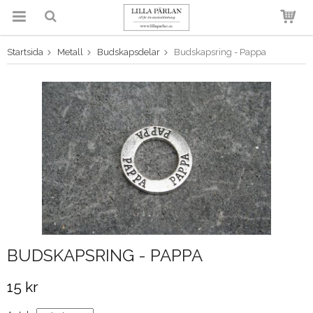
Startsida
Metall
Budskapsdelar
Budskapsring - Pappa
Produkten har blivit tillagd i
varukorgen
BUDSKAPSRING - PAPPA
15 kr