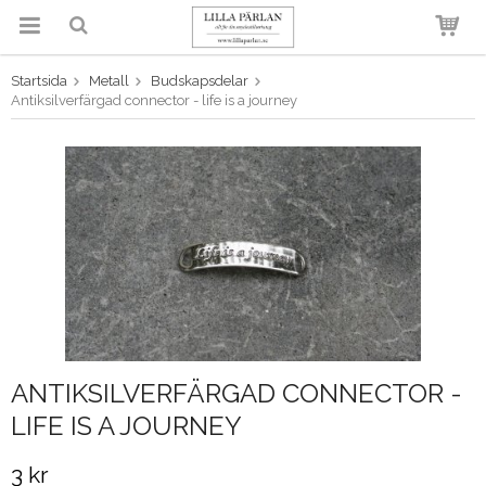
Startsida
Metall
Budskapsdelar
Produkten har blivit tillagd i
Antiksilverfärgad connector - life is a journey
varukorgen
ANTIKSILVERFÄRGAD CONNECTOR -
LIFE IS A JOURNEY
3 kr