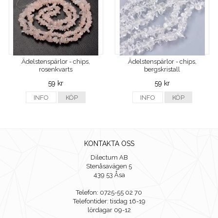
Ädelstenspärlor - chips,
Ädelstenspärlor - chips,
rosenkvarts
bergskristall
59 kr
59 kr
INFO
KÖP
INFO
KÖP
KONTAKTA OSS
Dilectum AB
Stenåsavägen 5
439 53 Åsa
Telefon: 0725-55 02 70
Telefontider: tisdag 16-19
lördagar 09-12