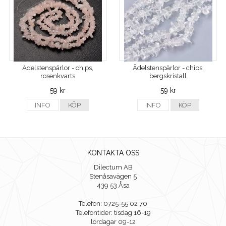
Ädelstenspärlor - chips,
Ädelstenspärlor - chips,
rosenkvarts
bergskristall
59 kr
59 kr
INFO
KÖP
INFO
KÖP
KONTAKTA OSS
Dilectum AB
Stenåsavägen 5
439 53 Åsa
Telefon: 0725-55 02 70
Telefontider: tisdag 16-19
lördagar 09-12