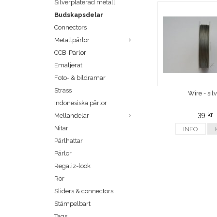
Silverpläterad metall
Budskapsdelar
Connectors
Metallpärlor
CCB-Pärlor
Emaljerat
Foto- & bildramar
Strass
Wire - sil
Indonesiska pärlor
39 kr
Mellandelar
Nitar
INFO
Pärlhattar
Pärlor
Regaliz-look
Rör
Sliders & connectors
Stämpelbart
Tags