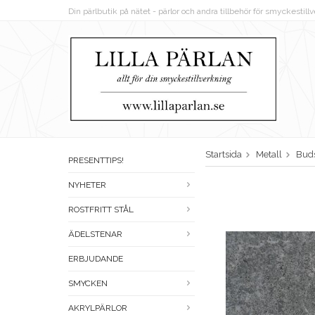
Din pärlbutik på nätet - pärlor och andra tillbehör för smyckestil
Startsida
Metall
Bud
PRESENTTIPS!
NYHETER
ROSTFRITT STÅL
ÄDELSTENAR
ERBJUDANDE
SMYCKEN
AKRYLPÄRLOR