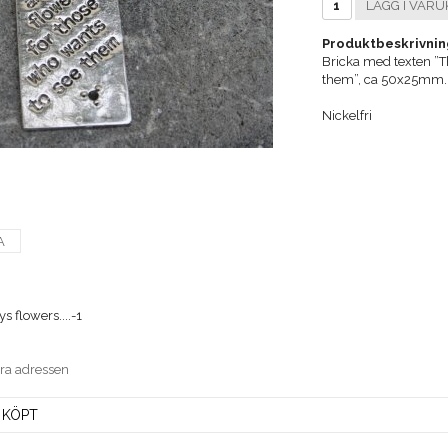
LÄGG I VARU
Produktbeskrivnin
Bricka med texten ”Th
them”, ca 50x25mm.
Nickelfri
A
s flowers....-1
era adressen
 KÖPT