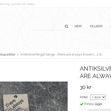
lverkning, pyssel och hobby
HEM
VILLKOR
skapsdelar
Antiksilverfärgat hänge - there are always flowers.., 2 st
ANTIKSILV
ARE ALWAY
30 kr
Antal
Finns i lager