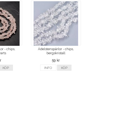
or - chips,
Ädelstenspärlor - chips,
arts
bergskristall
r
59 kr
KÖP
INFO
KÖP