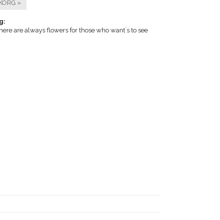
KORG »
g:
ere are always flowers for those who want´s to see