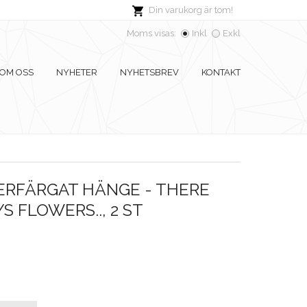
Din varukorg är tom!
Moms visas:
Inkl
Exkl
OM OSS
NYHETER
NYHETSBREV
KONTAKT
ERFÄRGAT HÄNGE - THERE
S FLOWERS.., 2 ST