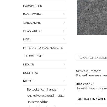
BARNPÄRLOR
BASMATERIAL
CABOCHONS
GLASPÄRLOR
HEISHI
IMITERAD TURKOS, HOWLITE
JUL OCH RÖTT
LÄGG I ÖNSKELIST
KEDJOR
Artikelnummer:
KUMIHIMO
Bricka-There are alway
METALL
Direktlänk:
Högerklicka och kopi
Berlocker och hängen
Antiksilverpläterad metall
ANDRA HAR ÄVEN
Bokstavspärlor