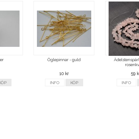
ver
Öglepinnar - guld
Ädelstenspärl
rosenkv
10 kr
59 k
KÖP
INFO
KÖP
INFO