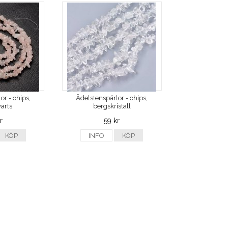
or - chips,
Ädelstenspärlor - chips,
arts
bergskristall
r
59 kr
KÖP
INFO
KÖP