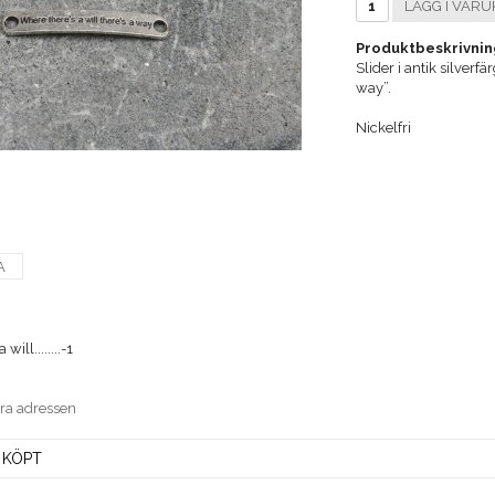
LÄGG I VARU
Produktbeskrivnin
Slider i antik silverf
way”.
Nickelfri
A
ill........-1
era adressen
 KÖPT