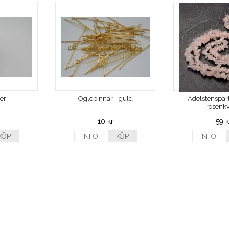
ver
Öglepinnar - guld
Ädelstenspärl
rosenkv
10 kr
59 k
KÖP
INFO
KÖP
INFO