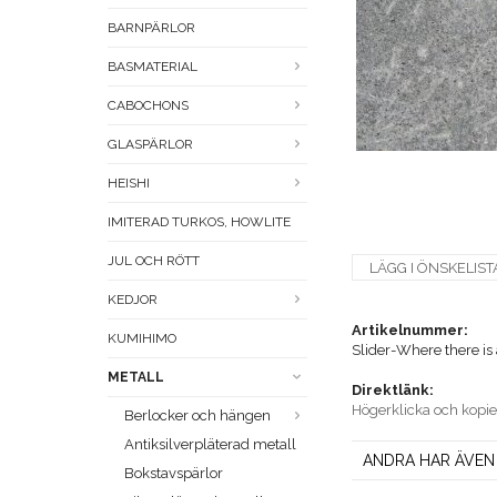
BARNPÄRLOR
BASMATERIAL
CABOCHONS
GLASPÄRLOR
HEISHI
IMITERAD TURKOS, HOWLITE
JUL OCH RÖTT
LÄGG I ÖNSKELIST
KEDJOR
Artikelnummer:
KUMIHIMO
Slider-Where there is a w
METALL
Direktlänk:
Högerklicka och kopi
Berlocker och hängen
Antiksilverpläterad metall
ANDRA HAR ÄVEN
Bokstavspärlor