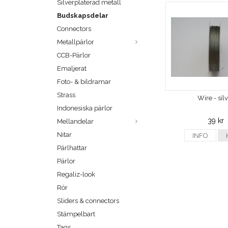
Silverpläterad metall
Budskapsdelar
Connectors
Metallpärlor
CCB-Pärlor
Emaljerat
Foto- & bildramar
Strass
Wire - sil
Indonesiska pärlor
39 kr
Mellandelar
Nitar
INFO
Pärlhattar
Pärlor
Regaliz-look
Rör
Sliders & connectors
Stämpelbart
Tags