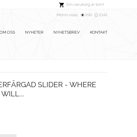
Din varukorg är tom!
Moms visas:
Inkl
Exkl
OM OSS
NYHETER
NYHETSBREV
KONTAKT
ERFÄRGAD SLIDER - WHERE
WILL...