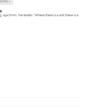
KORG »
g:
ärg, 45x7mm, me texten ”Where there is a will there is a