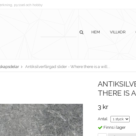
lverkning, pyssel och hobby
HEM
VILLKOR
skapsdelar
Antiksilverfärgad slider - Where there is a will...
ANTIKSILV
THERE IS A 
3 kr
Antal
Finns i lager