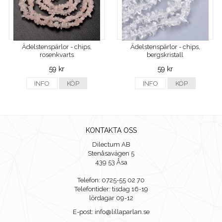
Ädelstenspärlor - chips,
Ädelstenspärlor - chips,
rosenkvarts
bergskristall
59 kr
59 kr
INFO
KÖP
INFO
KÖP
KONTAKTA OSS
Dilectum AB
Stenåsavägen 5
439 53 Åsa
Telefon: 0725-55 02 70
Telefontider: tisdag 16-19
lördagar 09-12
E-post: info@lillaparlan.se