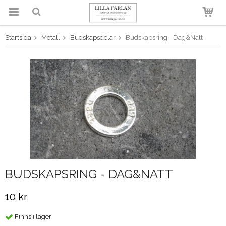
Startsida
Metall
Budskapsdelar
Budskapsring - Dag&Natt
Produkten har blivit tillagd i
varukorgen
BUDSKAPSRING - DAG&NATT
10 kr
Finns i lager