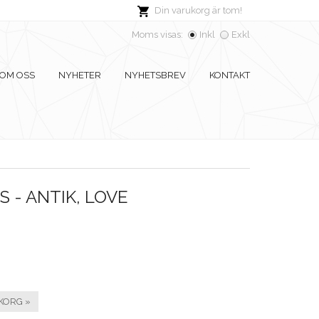
Din varukorg är tom!
Moms visas:
Inkl
Exkl
OM OSS
NYHETER
NYHETSBREV
KONTAKT
 - ANTIK, LOVE
KORG »