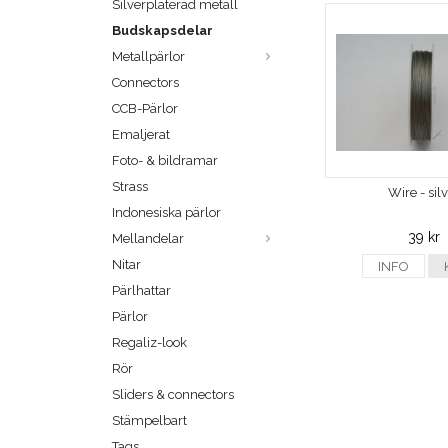
Silverpläterad metall
Budskapsdelar
Metallpärlor
Connectors
CCB-Pärlor
Emaljerat
Foto- & bildramar
Strass
Wire - sil
Indonesiska pärlor
39 kr
Mellandelar
Nitar
INFO
Pärlhattar
Pärlor
Regaliz-look
Rör
Sliders & connectors
Stämpelbart
Tags