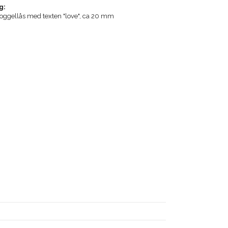
g:
t toggellås med texten "love", ca 20 mm