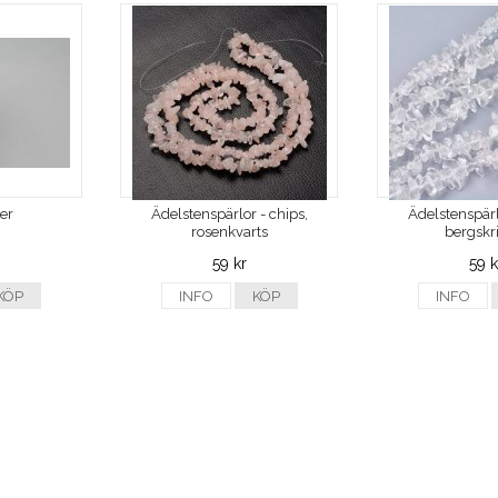
ver
Ädelstenspärlor - chips,
Ädelstenspärl
rosenkvarts
bergskri
59 kr
59 k
KÖP
INFO
KÖP
INFO