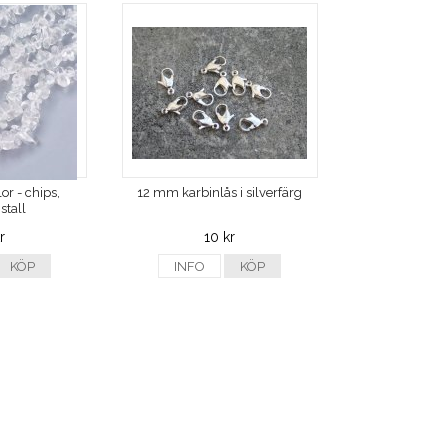
or - chips,
12 mm karbinlås i silverfärg
stall
r
10 kr
KÖP
INFO
KÖP