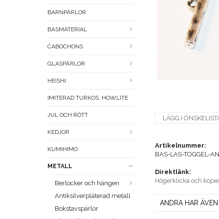
BARNPÄRLOR
BASMATERIAL
CABOCHONS
GLASPÄRLOR
HEISHI
IMITERAD TURKOS, HOWLITE
JUL OCH RÖTT
LÄGG I ÖNSKELIST
KEDJOR
Artikelnummer:
KUMIHIMO
BAS-LAS-TOGGEL-AN
METALL
Direktlänk:
Högerklicka och kopi
Berlocker och hängen
Antiksilverpläterad metall
ANDRA HAR ÄVEN
Bokstavspärlor