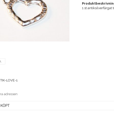
Produktbeskrivnin
1 st antiksilverfärga
A
TIK-LOVE-1
era adressen
 KÖPT