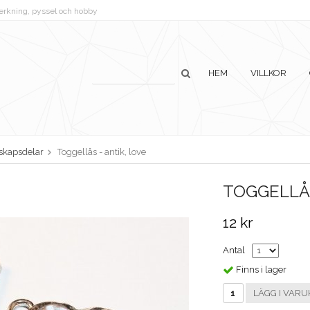
lverkning, pyssel och hobby
HEM
VILLKOR
skapsdelar
Toggellås - antik, love
TOGGELLÅS
12 kr
Antal
Finns i lager
LÄGG I VARU