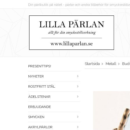
Din pärlbutik på nätet - pärlor och andra tillbehör för smyckestil
Startsida
Metall
Bud
PRESENTTIPS!
NYHETER
ROSTFRITT STÅL
ÄDELSTENAR
ERBJUDANDE
SMYCKEN
AKRYLPÄRLOR