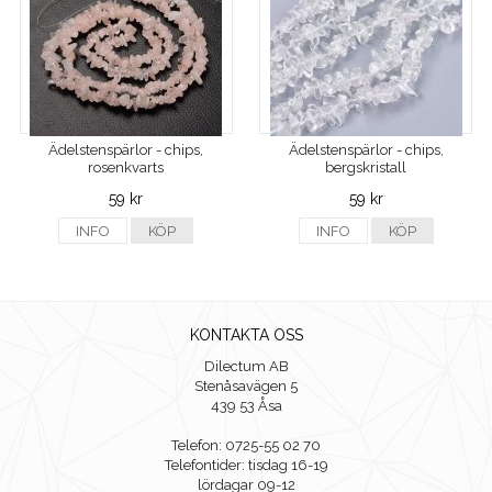
Ädelstenspärlor - chips,
Ädelstenspärlor - chips,
rosenkvarts
bergskristall
59 kr
59 kr
INFO
KÖP
INFO
KÖP
KONTAKTA OSS
Dilectum AB
Stenåsavägen 5
439 53 Åsa
Telefon: 0725-55 02 70
Telefontider: tisdag 16-19
lördagar 09-12