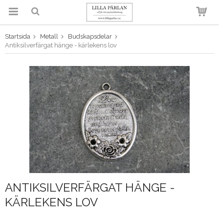
Startsida
Metall
Budskapsdelar
Produkten har blivit tillagd i
Antiksilverfärgat hänge - kärlekens lov
varukorgen
ANTIKSILVERFÄRGAT HÄNGE -
KÄRLEKENS LOV