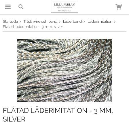
Startsida
Tråd, wire och band
Läderband
Läderimitation
Produkten har blivit tillagd i
Flätad läderimitation - 3 mm, silver
varukorgen
FLÄTAD LÄDERIMITATION - 3 MM,
SILVER