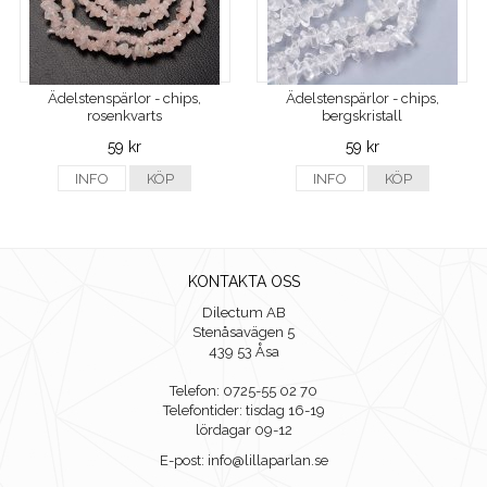
Ädelstenspärlor - chips,
Ädelstenspärlor - chips,
rosenkvarts
bergskristall
59 kr
59 kr
INFO
KÖP
INFO
KÖP
KONTAKTA OSS
Dilectum AB
Stenåsavägen 5
439 53 Åsa
Telefon: 0725-55 02 70
Telefontider: tisdag 16-19
lördagar 09-12
E-post: info@lillaparlan.se