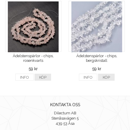
Ädelstenspärlor - chips,
Ädelstenspärlor - chips,
rosenkvarts
bergskristall
59 kr
59 kr
INFO
KÖP
INFO
KÖP
KONTAKTA OSS
Dilectum AB
Stenåsavägen 5
439 53 Åsa