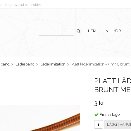
lverkning, pyssel och hobby
HEM
VILLKOR
h band
Läderband
Läderimitation
Platt läderimitation - 3 mm, bru
PLATT LÄD
BRUNT ME
3 kr
Finns i lager
LÄGG I VARU