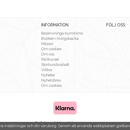
INFORMATION
FÖLJ OSS
Beskrivninga Kumihimo
Butiken i Kungsbacka
Mässor
Om cookies
Om oss
Pärlkurser
Storkundsrabatt
Villkor
Nyheter
Nyhetsbrev
Om cookies
Drift & produktion:
Wikinggruppen
na inställningar och din varukorg. Genom att använda webbplatsen godkän