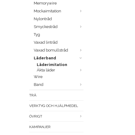
Memorywire
Mockaimitation
Nylontråd
Smyckestråd
Tyg
Vaxad lintråd
Vaxad bomullstråd
Läderband
Läderimitation
Äkta läder
Wire
Band
TRÄ
VERKTYG OCH HJÄLPMEDEL
ÖVRIGT
KAMPANJER