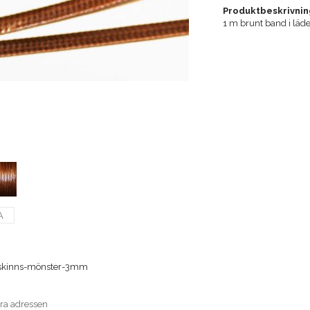
Produktbeskrivnin
1 m brunt band i läd
A
skinns-mönster-3mm
era adressen