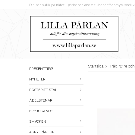
Din pärlbutik på nätet - pärlor och andra tillbehör för smyckestil
Startsida
Tråd, wire oc
PRESENTTIPS!
NYHETER
ROSTFRITT STÅL
ÄDELSTENAR
ERBJUDANDE
SMYCKEN
AKRYLPÄRLOR