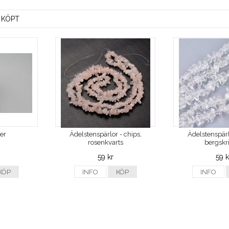
 KÖPT
ver
Ädelstenspärlor - chips,
Ädelstenspärl
rosenkvarts
bergskri
59 kr
59 k
KÖP
INFO
KÖP
INFO