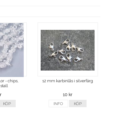
or - chips,
12 mm karbinlås i silverfärg
stall
r
10 kr
KÖP
INFO
KÖP