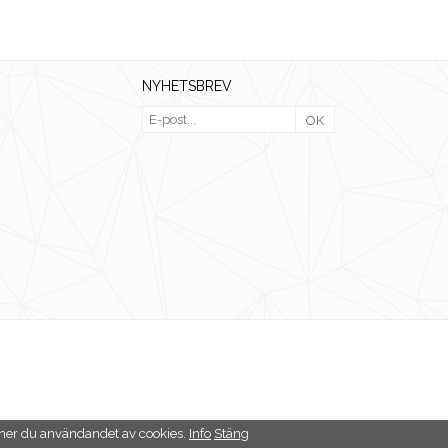
NYHETSBREV
OK
ner du användandet av cookies.
Info
Stäng