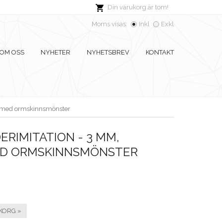
Din varukorg är tom!
Moms visas:
Inkl
Exkl
OM OSS
NYHETER
NYHETSBREV
KONTAKT
nt med ormskinnsmönster
ERIMITATION - 3 MM,
D ORMSKINNSMÖNSTER
KORG »