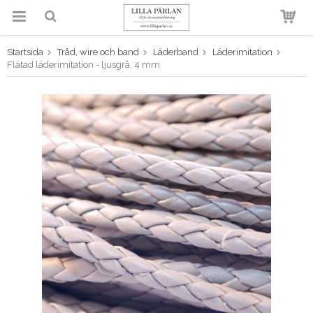
Startsida
Tråd, wire och band
Läderband
Läderimitation
Produkten har blivit tillagd i
Flätad läderimitation - ljusgrå, 4 mm
varukorgen