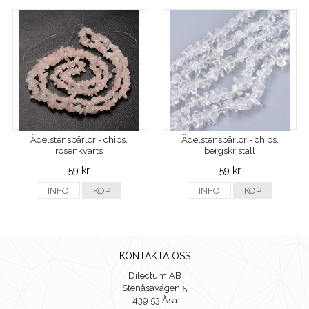
Ädelstenspärlor - chips,
Ädelstenspärlor - chips,
rosenkvarts
bergskristall
59 kr
59 kr
INFO
KÖP
INFO
KÖP
KONTAKTA OSS
Dilectum AB
Stenåsavägen 5
439 53 Åsa