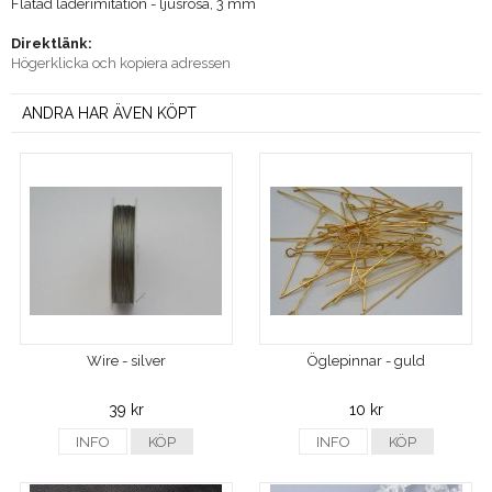
Flätad läderimitation - ljusrosa, 3 mm
Direktlänk:
Högerklicka och kopiera adressen
ANDRA HAR ÄVEN KÖPT
Wire - silver
Öglepinnar - guld
39 kr
10 kr
INFO
KÖP
INFO
KÖP