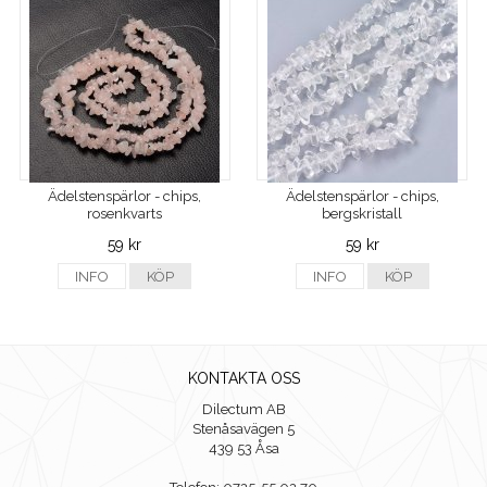
Ädelstenspärlor - chips,
Ädelstenspärlor - chips,
rosenkvarts
bergskristall
59 kr
59 kr
INFO
KÖP
INFO
KÖP
KONTAKTA OSS
Dilectum AB
Stenåsavägen 5
439 53 Åsa