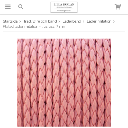
Startsida
Tråd, wire och band
Läderband
Läderimitation
Produkten har blivit tillagd i
Flätad läderimitation - ljusrosa, 3 mm
varukorgen