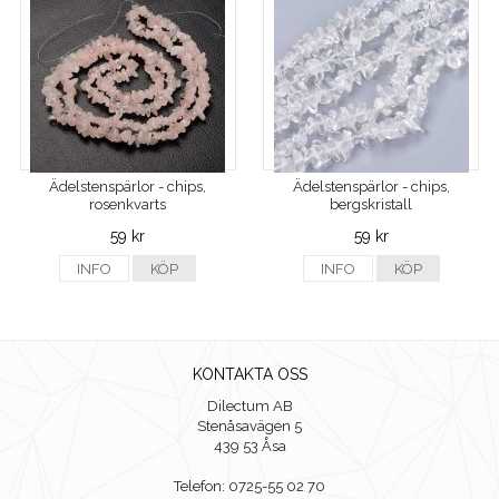
Ädelstenspärlor - chips,
Ädelstenspärlor - chips,
rosenkvarts
bergskristall
59 kr
59 kr
INFO
KÖP
INFO
KÖP
KONTAKTA OSS
Dilectum AB
Stenåsavägen 5
439 53 Åsa
Telefon: 0725-55 02 70