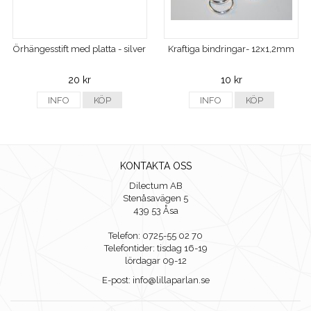
Örhängesstift med platta - silver
Kraftiga bindringar- 12x1,2mm
20 kr
10 kr
INFO
KÖP
INFO
KÖP
KONTAKTA OSS
Dilectum AB
Stenåsavägen 5
439 53 Åsa
Telefon: 0725-55 02 70
Telefontider: tisdag 16-19
lördagar 09-12
E-post: info@lillaparlan.se