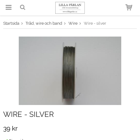
Startsida
Tråd, wire och band
Wire
Wire - silver
Produkten har blivit tillagd i
varukorgen
WIRE - SILVER
39 kr