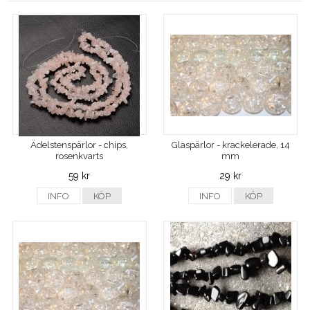
Ädelstenspärlor - chips,
Glaspärlor - krackelerade, 14
rosenkvarts
mm
59 kr
29 kr
INFO
KÖP
INFO
KÖP