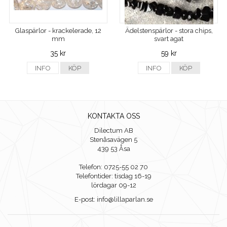
Glaspärlor - krackelerade, 12
Ädelstenspärlor - stora chips,
mm
svart agat
35 kr
59 kr
INFO
KÖP
INFO
KÖP
KONTAKTA OSS
Dilectum AB
Stenåsavägen 5
439 53 Åsa
Telefon: 0725-55 02 70
Telefontider: tisdag 16-19
lördagar 09-12
E-post: info@lillaparlan.se