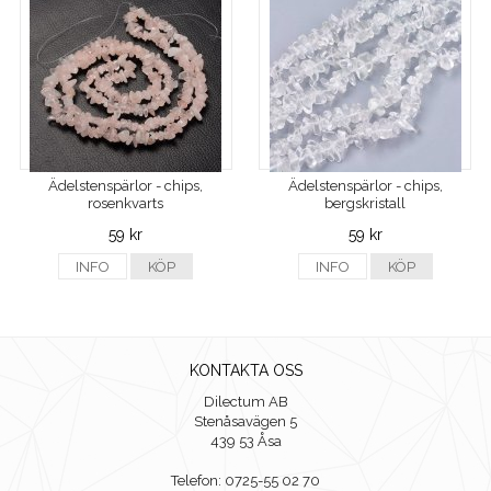
Ädelstenspärlor - chips,
Ädelstenspärlor - chips,
rosenkvarts
bergskristall
59 kr
59 kr
INFO
KÖP
INFO
KÖP
KONTAKTA OSS
Dilectum AB
Stenåsavägen 5
439 53 Åsa
Telefon: 0725-55 02 70