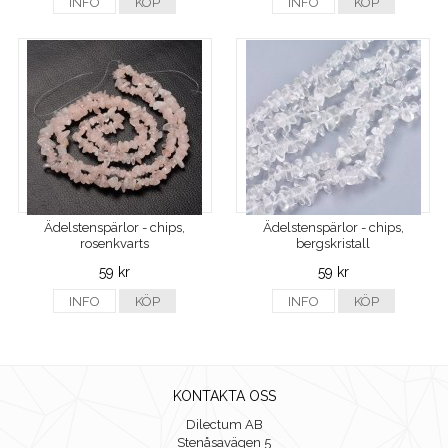
INFO
KÖP
INFO
KÖP
Ädelstenspärlor - chips,
Ädelstenspärlor - chips,
rosenkvarts
bergskristall
59 kr
59 kr
INFO
KÖP
INFO
KÖP
KONTAKTA OSS
Dilectum AB
Stenåsavägen 5