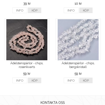
39 kr
10 kr
INFO
KÖP
INFO
KÖP
Ädelstenspärlor - chips,
Ädelstenspärlor - chips,
rosenkvarts
bergskristall
59 kr
59 kr
INFO
KÖP
INFO
KÖP
KONTAKTA OSS