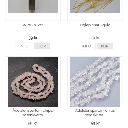
Wire - silver
Öglepinnar - guld
39 kr
10 kr
INFO
KÖP
INFO
KÖP
Ädelstenspärlor - chips,
Ädelstenspärlor - chips,
rosenkvarts
bergskristall
59 kr
59 kr