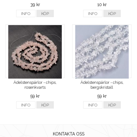
39 kr
10 kr
INFO
KÖP
INFO
KÖP
Ädelstenspärlor - chips,
Ädelstenspärlor - chips,
rosenkvarts
bergskristall
59 kr
59 kr
INFO
KÖP
INFO
KÖP
KONTAKTA OSS