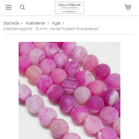
Startsida
Ädelstenar
Agat
Produkten har blivit tillagd i
Ädelstenspärlor - 8 mm, cerise frostad/krackelerad
varukorgen