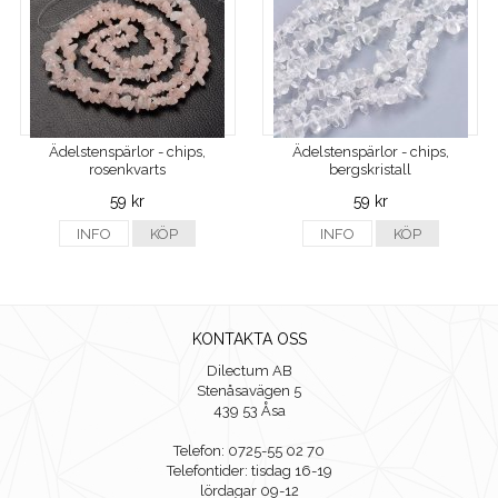
Ädelstenspärlor - chips,
Ädelstenspärlor - chips,
rosenkvarts
bergskristall
59 kr
59 kr
INFO
KÖP
INFO
KÖP
KONTAKTA OSS
Dilectum AB
Stenåsavägen 5
439 53 Åsa
Telefon: 0725-55 02 70
Telefontider: tisdag 16-19
lördagar 09-12