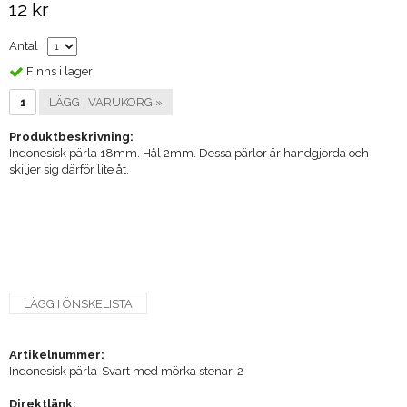
12 kr
Antal
Finns i lager
LÄGG I VARUKORG »
Produktbeskrivning:
Indonesisk pärla 18mm. Hål 2mm. Dessa pärlor är handgjorda och
skiljer sig därför lite åt.
LÄGG I ÖNSKELISTA
Artikelnummer:
Indonesisk pärla-Svart med mörka stenar-2
Direktlänk: