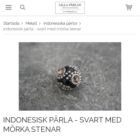
Startsida
Metall
Indonesiska pärlor
Produkten har blivit tillagd i
Indonesisk pärla - svart med mörka stenar
varukorgen
INDONESISK PÄRLA - SVART MED
MÖRKA STENAR