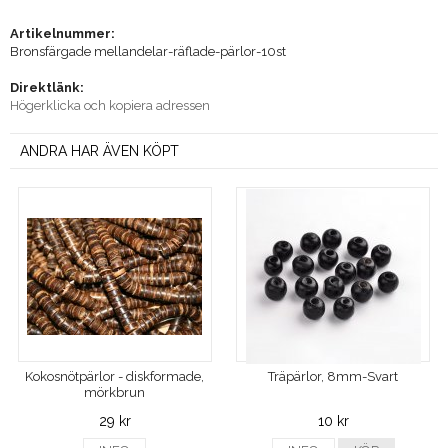
Artikelnummer:
Bronsfärgade mellandelar-räflade-pärlor-10st
Direktlänk:
Högerklicka och kopiera adressen
ANDRA HAR ÄVEN KÖPT
Kokosnötpärlor - diskformade,
Träpärlor, 8mm-Svart
mörkbrun
29 kr
10 kr