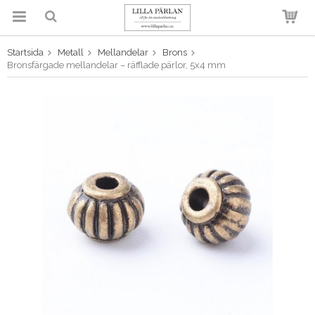
Startsida
Metall
Mellandelar
Brons
Produkten har blivit tillagd i
Bronsfärgade mellandelar – räfflade pärlor, 5x4 mm
varukorgen