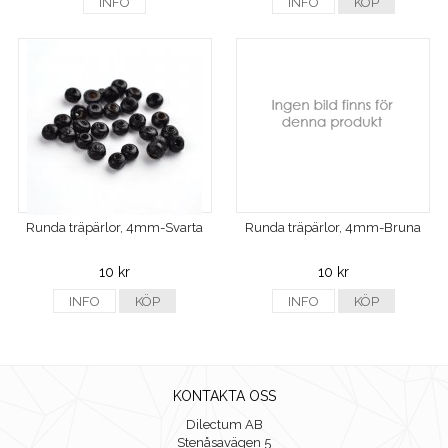
INFO
INFO
KÖP
Runda träpärlor, 4mm-Svarta
Runda träpärlor, 4mm-Bruna
10 kr
10 kr
INFO
KÖP
INFO
KÖP
KONTAKTA OSS
Dilectum AB
Stenåsavägen 5