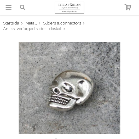
Startsida
Metall
Sliders & connectors
Produkten har blivit tillagd i
Antiksilverfärgad slider - döskalle
varukorgen