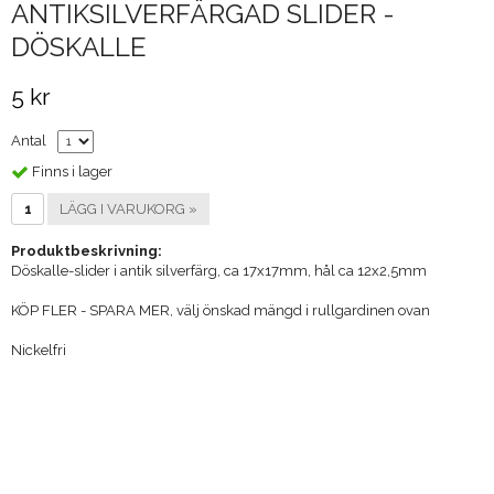
ANTIKSILVERFÄRGAD SLIDER -
DÖSKALLE
5 kr
Antal
Finns i lager
LÄGG I VARUKORG »
Produktbeskrivning:
Döskalle-slider i antik silverfärg, ca 17x17mm, hål ca 12x2,5mm
KÖP FLER - SPARA MER, välj önskad mängd i rullgardinen ovan
Nickelfri