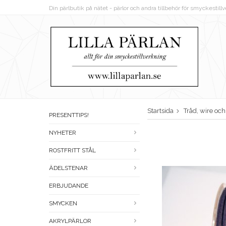
Din pärlbutik på nätet - pärlor och andra tillbehör för smyckestil
Startsida
Tråd, wire oc
PRESENTTIPS!
NYHETER
ROSTFRITT STÅL
ÄDELSTENAR
ERBJUDANDE
SMYCKEN
AKRYLPÄRLOR