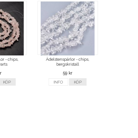
or - chips,
Ädelstenspärlor - chips,
arts
bergskristall
r
59 kr
KÖP
INFO
KÖP