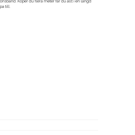
nsband. Köper du flera meter får du allt i en längd
a till.