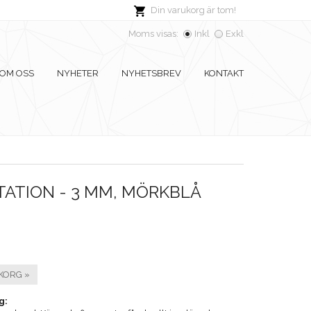
Din varukorg är tom!
Moms visas:
Inkl
Exkl
OM OSS
NYHETER
NYHETSBREV
KONTAKT
ATION - 3 MM, MÖRKBLÅ
KORG »
g: