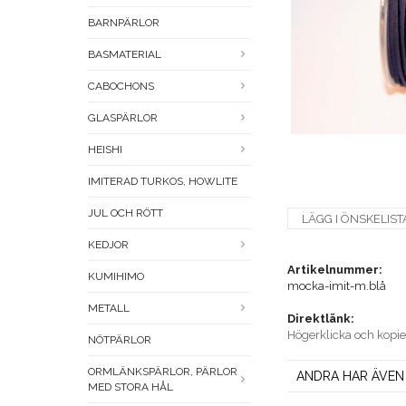
BARNPÄRLOR
BASMATERIAL
CABOCHONS
GLASPÄRLOR
HEISHI
IMITERAD TURKOS, HOWLITE
JUL OCH RÖTT
LÄGG I ÖNSKELIST
KEDJOR
Artikelnummer:
KUMIHIMO
mocka-imit-m.blå
METALL
Direktlänk:
Högerklicka och kopi
NÖTPÄRLOR
ORMLÄNKSPÄRLOR, PÄRLOR
ANDRA HAR ÄVEN
MED STORA HÅL