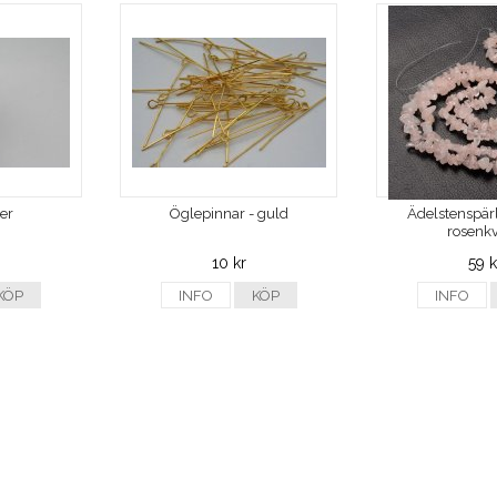
ver
Öglepinnar - guld
Ädelstenspärl
rosenkv
10 kr
59 k
KÖP
INFO
KÖP
INFO