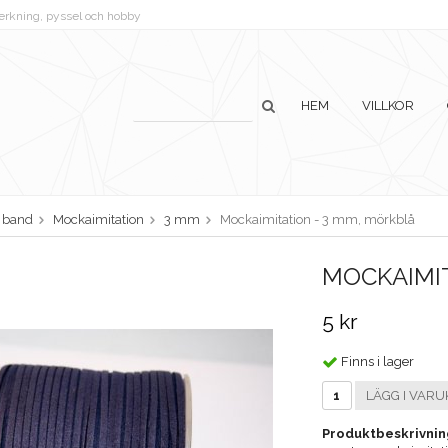
lverkning, pyssel och hobby
HEM
VILLKOR
h band
Mockaimitation
3 mm
Mockaimitation - 3 mm, mörkblå
MOCKAIMIT
5 kr
Finns i lager
LÄGG I VARU
Produktbeskrivnin