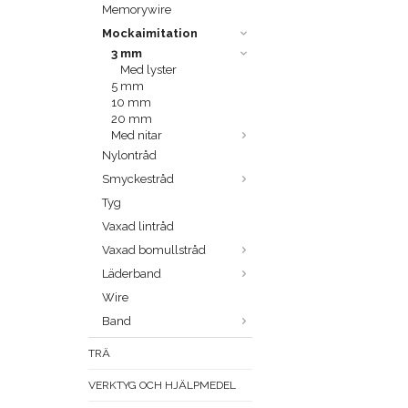
Memorywire
Mockaimitation
3 mm
Med lyster
5 mm
10 mm
20 mm
Med nitar
Nylontråd
Smyckestråd
Tyg
Vaxad lintråd
Vaxad bomullstråd
Läderband
Wire
Band
TRÄ
VERKTYG OCH HJÄLPMEDEL