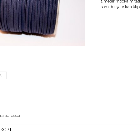
1 meter mockaimitatio
som du själv kan klipp
A
era adressen
 KÖPT