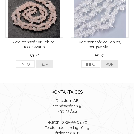
Ädelstenspärlor - chips,
Ädelstenspärlor - chips,
rosenkvarts
bergskristall
59 kr
59 kr
INFO
KÖP
INFO
KÖP
KONTAKTA OSS
Dilectum AB
Stenåsavägen 5
439 53 Åsa
Telefon: 0725-55 02 70
Telefontider: tisdag 16-19
lördagar 09-12