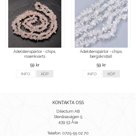
Ädelstenspärlor - chips,
Ädelstenspärlor - chips,
rosenkvarts
bergskristall
59 kr
59 kr
INFO
KÖP
INFO
KÖP
KONTAKTA OSS
Dilectum AB
Stenåsavägen 5
439 53 Åsa
Telefon: 0725-55 02 70