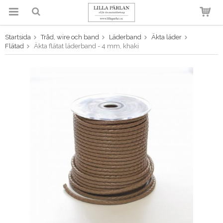
Startsida
Tråd, wire och band
Läderband
Äkta läder
Produkten har blivit tillagd i
Flätad
Äkta flätat läderband - 4 mm, khaki
varukorgen