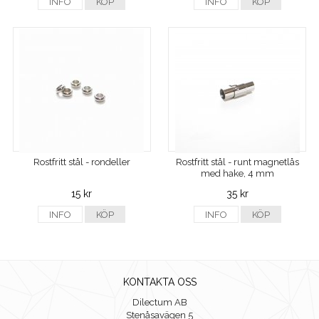
INFO
KÖP
INFO
KÖP
Rostfritt stål - rondeller
Rostfritt stål - runt magnetlås
med hake, 4 mm
15 kr
35 kr
INFO
KÖP
INFO
KÖP
KONTAKTA OSS
Dilectum AB
Stenåsavägen 5