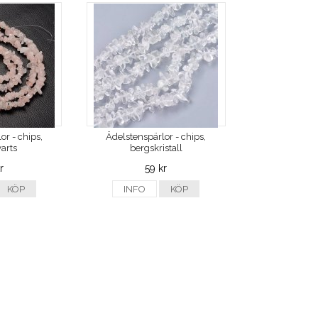
or - chips,
Ädelstenspärlor - chips,
arts
bergskristall
r
59 kr
KÖP
INFO
KÖP