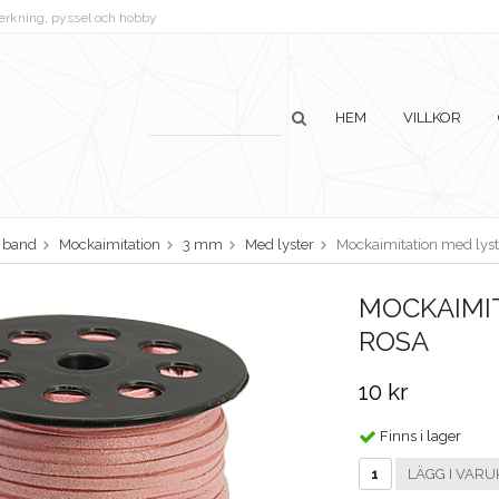
lverkning, pyssel och hobby
HEM
VILLKOR
h band
Mockaimitation
3 mm
Med lyster
Mockaimitation med lyst
MOCKAIMIT
ROSA
10 kr
Finns i lager
LÄGG I VARU