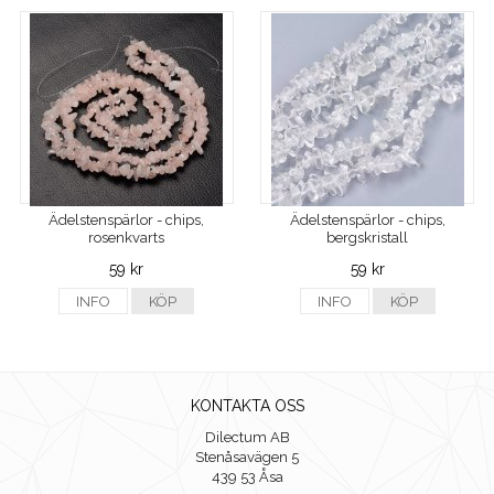
Ädelstenspärlor - chips,
Ädelstenspärlor - chips,
rosenkvarts
bergskristall
59 kr
59 kr
INFO
KÖP
INFO
KÖP
KONTAKTA OSS
Dilectum AB
Stenåsavägen 5
439 53 Åsa