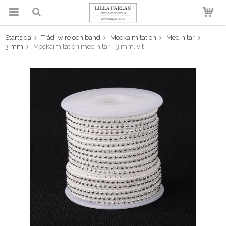
Startsida
Tråd, wire och band
Mockaimitation
Med nitar
Produkten har blivit tillagd i
3 mm
Mockaimitation med nitar - 3 mm, vit
varukorgen