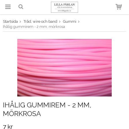
Startsida
Tråd, wire och band
Gummi
Produkten har blivit tillagd i
Ihålig gummirem - 2 mm, mörkrosa
varukorgen
IHÅLIG GUMMIREM - 2 MM,
MÖRKROSA
7 kr