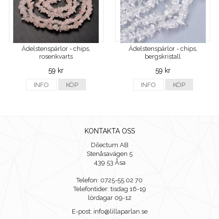
Ädelstenspärlor - chips,
Ädelstenspärlor - chips,
rosenkvarts
bergskristall
59 kr
59 kr
INFO
KÖP
INFO
KÖP
KONTAKTA OSS
Dilectum AB
Stenåsavägen 5
439 53 Åsa
Telefon: 0725-55 02 70
Telefontider: tisdag 16-19
lördagar 09-12
E-post: info@lillaparlan.se