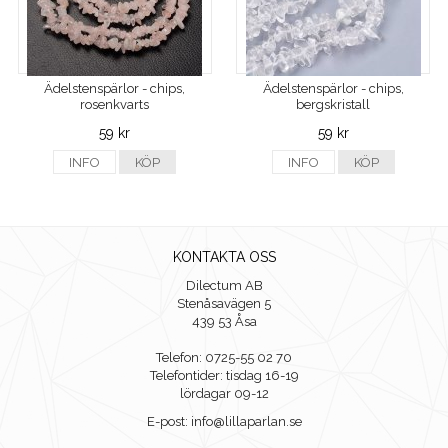
Ädelstenspärlor - chips,
Ädelstenspärlor - chips,
rosenkvarts
bergskristall
59 kr
59 kr
INFO
KÖP
INFO
KÖP
KONTAKTA OSS
Dilectum AB
Stenåsavägen 5
439 53 Åsa
Telefon: 0725-55 02 70
Telefontider: tisdag 16-19
lördagar 09-12
E-post: info@lillaparlan.se