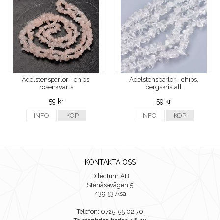
Ädelstenspärlor - chips,
Ädelstenspärlor - chips,
rosenkvarts
bergskristall
59 kr
59 kr
INFO
KÖP
INFO
KÖP
KONTAKTA OSS
Dilectum AB
Stenåsavägen 5
439 53 Åsa
Telefon: 0725-55 02 70