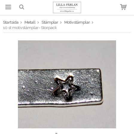
Startsida
Metall
Stämplar
Motivstämplar
Produkten har blivit tillagd i
10 st motivstämplar- Storpack
varukorgen